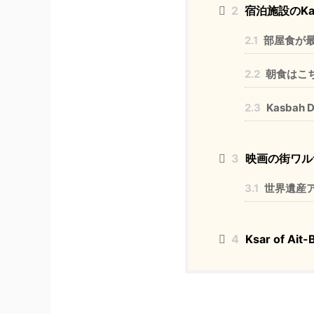
2
宿泊施設のKas
2.1
部屋食が
2.2
朝食はこ
2.3
Kasbah 
3
映画の街ワル
3.1
世界遺産
4
‎Ksar of A