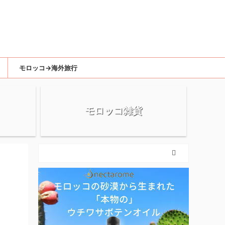
モロッコ→海外旅行
モロッコ雑貨
リ