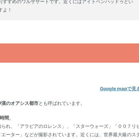
おすすめのワルザザートです。近くにはアイトベンハッドゥとい
すよ！
？
Google mapで見
砂漠のオアシス都市
とも呼ばれています。
4時間
。
知られ、「アラビアのロレンス」、「スターウォーズ」「００７リ
ィエーター」などが撮影されています。近くには、世界最大級のス