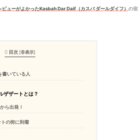
ビューがよかったKasbah Dar Daif（カスバ ダールダイフ）
の宿
目次
[
非表示
]
を書いている人
ルザザートとは？
から出発！
ートの街に到着