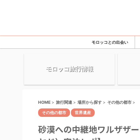
モロッコとの出会い
モロッコ旅行情報
HOME
>
旅行関連
>
場所から探す
>
その他の都市
>
その他の都市
世界遺産
砂漠への中継地ワルザザートへ！