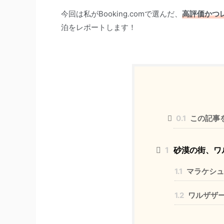
今回は私がBooking.comで選んだ、
高評価かつレ
泊をレポートします！
0.1
この記事
1
砂漠の街、ワ
1.1
マラケシュ
1.2
ワルザザ