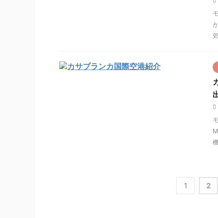
郊
M
機
1
2