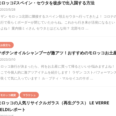
モロッコ⇄スペイン・セウタを徒歩で出入国する方法
2023/5/28
ラザン モロッコ北部に隣接するスペイン領土セウタへ行ってきたよ！ コロナ
流行で長らくボーダーが閉じていたからね。これから行き来が活発になるとい
いよね！ 案内猫ミィさん セウタとはどんな街？ 北部モロ ...
お役立ち
サボテンオイルシャンプーが激アツ！おすすめのモロッコお土
2023/3/10
モロッコ旅行が決まったら、何をお土産に買って帰るといいか悩みますよね！
そこで今個人的に激アツアイテムを紹介します！ ラザン コストパフォーマン
が良くて気に入っています！ ル・プティ・マルセイユのサボ ...
モロッコ雑貨
マラケシュ
モロッコの人気リサイクルガラス（再生グラス） LE VERRE
BELDIレポート