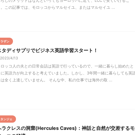
暮らしのメリットはなんといってもヨーロッパに近く、LCCで安くいけるこ
と。この記事では、モロッコからマルセイユ、またはマルセイユ ...
ラザン
スタディサプリでビジネス英語学習スタート！
2023/4/13
モロッコ人の夫との日常会話は英語で行っているので、一緒に暮らし始めたと
きに英語力が向上すると考えていました。しかし、3年間一緒に暮らしても英
力は全く上達していません。 そんな中、私の仕事では海外の取 ...
タンジェ
ヘラクレスの洞窟(Hercules Caves)：神話と自然が交差するモ