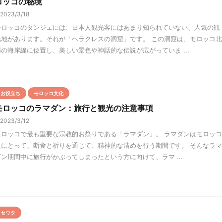
ロッコの秘境
2023/3/18
モロッコのタンジェには、日本人観光客にはあまり知られていない、人気の観
光地があります。それが「ヘラクレスの洞窟」です。 この洞窟は、モロッコ北
部の海岸線に位置し、美しい景色や神話的な伝説が広がっていま ...
お役立ち
モロッコ文化
モロッコのラマダン：旅行と観光の注意事項
2023/3/12
モロッコで最も重要な宗教的お祭りである「ラマダン」。 ラマダンはモロッコ
人にとって、断食と祈りを通じて、精神的な清めを行う期間です。 そんなラマ
ダン期間中に旅行がかぶってしまったという方に向けて、ラマ ...
セウタ