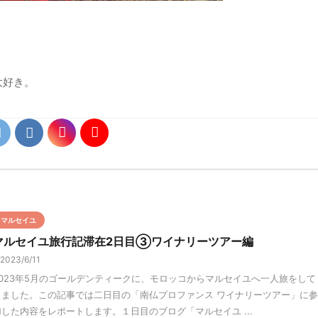
大好き。
マルセイユ
マルセイユ旅行記滞在2日目③ワイナリーツアー編
2023/6/11
2023年5月のゴールデンティークに、モロッコからマルセイユへ一人旅をして
きました。この記事では二日目の「南仏プロファンス ワイナリーツアー」に参
加した内容をレポートします。１日目のブログ「マルセイユ ...