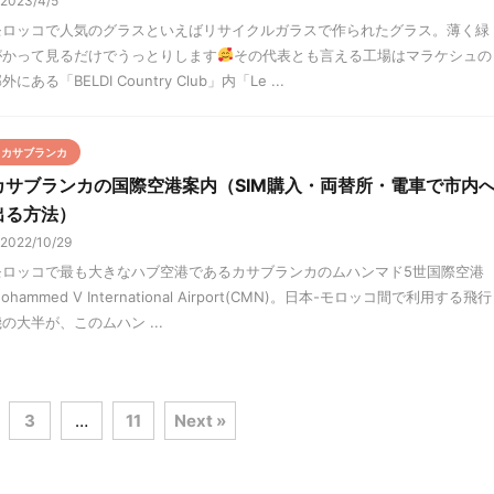
2023/4/5
モロッコで人気のグラスといえばリサイクルガラスで作られたグラス。薄く緑
がかって見るだけでうっとりします
その代表とも言える工場はマラケシュの
外にある「BELDI Country Club」内「Le ...
カサブランカ
カサブランカの国際空港案内（SIM購入・両替所・電車で市内
出る方法）
2022/10/29
モロッコで最も大きなハブ空港であるカサブランカのムハンマド5世国際空港
ohammed V International Airport(CMN)。日本-モロッコ間で利用する飛行
の大半が、このムハン ...
3
…
11
Next »