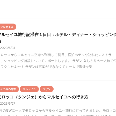
マルセイユ
マルセイユ旅行記滞在１日目：ホテル・ディナー・ショッピン
編
2023/5/31
モロッコからマルセイユ空港へ到着して初日、宿泊ホテルや訪れたレストラ
ン、ショッピング施設についてレポートします。 ラザン 久しぶりの一人旅で
クワクしたよ〜！ ラザンは言葉ができなくても一人で海外を楽 ...
その他の都市
マルセイユ
ラザン
モロッコ（タンジェ）からマルセイユへの行き方
2023/5/27
5月のGWに一人でモロッコからマルセイユへ旅行に行ってきました。モロッコ