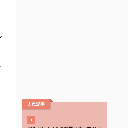
グ
ワ
人気記事
1