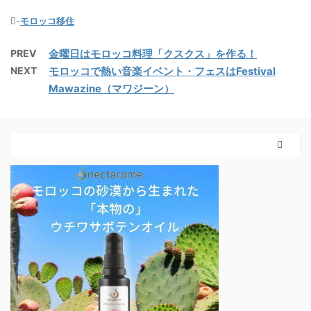
-
モロッコ移住
PREV
金曜日はモロッコ料理「クスクス」を作る！
NEXT
モロッコで熱い音楽イベント・フェスはFestival
Mawazine（マワジーン）