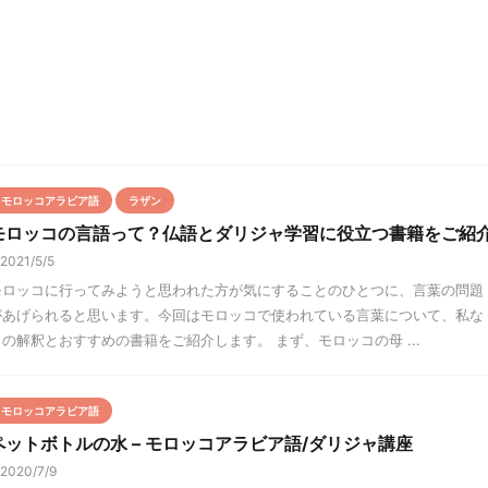
モロッコアラビア語
ラザン
モロッコの言語って？仏語とダリジャ学習に役立つ書籍をご紹
2021/5/5
モロッコに行ってみようと思われた方が気にすることのひとつに、言葉の問題
があげられると思います。今回はモロッコで使われている言葉について、私な
りの解釈とおすすめの書籍をご紹介します。 まず、モロッコの母 ...
モロッコアラビア語
ペットボトルの水 – モロッコアラビア語/ダリジャ講座
2020/7/9