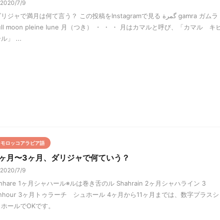
2020/7/9
リジャで満月は何て言う？ この投稿をInstagramで見る گمرة gamra ガムラ
ull moon pleine lune 月（つき） ・ ・ ・ 月はカマルと呼び、「カマル キ
ル」 ...
モロッコアラビア語
1ヶ月〜3ヶ月、ダリジャで何ていう？
2020/7/9
hhare 1ヶ月シャハール※ルは巻き舌のル Shahrain 2ヶ月シャハライン 3
shhour 3ヶ月トゥラーチ シュホール 4ヶ月から11ヶ月までは、数字プラスシ
ュホールでOKです。