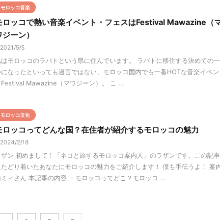
モロッコ音楽
モロッコで熱い音楽イベント・フェスはFestival Mawazine（
ワジーン）
2021/5/5
私はモロッコのラバトという県に住んでいます。 ラバトに移住する決めての一
つになったといっても過言ではない、モロッコ国内でも一番HOTな音楽イベン
Festival Mawazine（マワジーン）。 こ ...
モロッコ文化
モロッコってどんな国？在住者が紹介するモロッコの魅力
2024/2/18
ラザン 初めまして！「ネコと旅するモロッコ案内人」のラザンです。この記事
にたどり着いたあなたにモロッコの魅力をご紹介します！ 僕も手伝うよ！ 案
猫ミィさん 本記事の内容 ・モロッコってどこ？モロッコ ...