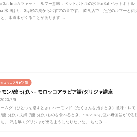
ar3at lmaカラァット ルマー意味：ペットボトルの水 9ar3at ペットボトル
lma 水 9はカ、3は喉の奥から出すアの音です。 飲食店で、ただのルマーと伝
ると、水道水がくることがあります ...
モロッコアラビア語
レモン/酸っぱい – モロッコアラビア語/ダリジャ講座
2020/7/9
ハームダ（ひとつを指すとき）ハーモンド（たくさんを指すとき）意味：レモ
ン/酸っぱい 夫婦で酸っぱいものを食べるとき、ついついお互い母国語がでる
たち。 私も早くダリジャが出るようになりたいな。 ちなみ ...