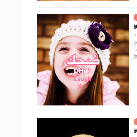
ダ
l
笑