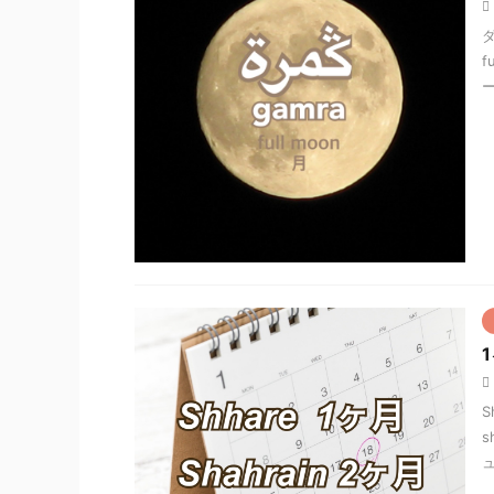
ダ
f
ー
S