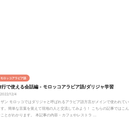
モロッコアラビア語
旅行で使える会話編 - モロッコアラビア語/ダリジャ学習
2022/12/4
ラザン モロッコではダリジャと呼ばれるアラビア語方言がメインで使われてい
ます。簡単な言葉を覚えて現地の人と交流してみよう！ こちらの記事ではこん
ことがわかります。 本記事の内容 - カフェやレストラ ...