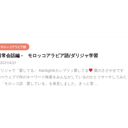
モロッコアラビア語
日常会話編 - モロッコアラビア語/ダリジャ学習
2021/4/21
ダリジャで「愛してる」 Kanbghikカンブリッ愛してる
愛のささやきです
ね〜ウェブで何のキーワード検索をみんながしているのかとリサーチしてみた
ら「モロッコ語 愛している」を発見しました。きっと需 ...