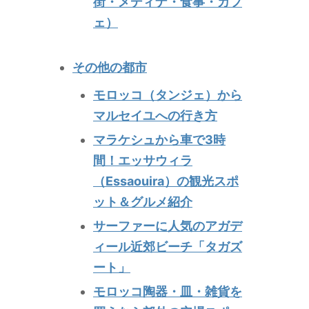
街・メディナ・食事・カフ
ェ）
その他の都市
モロッコ（タンジェ）から
マルセイユへの行き方
マラケシュから車で3時
間！エッサウィラ
（Essaouira）の観光スポ
ット＆グルメ紹介
サーファーに人気のアガデ
ィール近郊ビーチ「タガズ
ート」
モロッコ陶器・皿・雑貨を