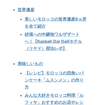
世界遺産
美しいモロッコの世界遺産9ヵ所
を全て紹介
砂漠への中継地ワルザザート
へ！【Kasbah Dar Daifホテル
（リヤド）宿泊レポ】
美味しいもの
【レシピ】モロッコの四角いパ
ンケーキ「ムスンメン」の作り
方
みんな大好きモロッコ料理「ル
フィサ」おすすめのお店やレシ