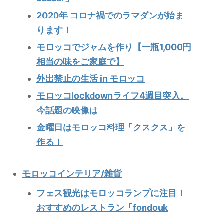
2020年 コロナ禍でのラマダンが始ま
ります！
モロッコでジャムを作り【一瓶1,000円
相当の味をご家庭で】
外出禁止の生活 in モロッコ
モロッコlockdownライフ4週目突入。
今話題の映像は
金曜日はモロッコ料理「クスクス」を
作る！
モロッコインテリア/雑貨
フェス観光はモロッコランプに注目！
おすすめのレストラン「fondouk