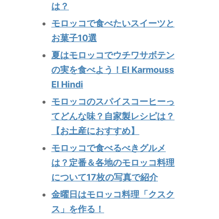
は？
モロッコで食べたいスイーツと
お菓子10選
夏はモロッコでウチワサボテン
の実を食べよう！El Karmouss
El Hindi
モロッコのスパイスコーヒーっ
てどんな味？自家製レシピは？
【お土産におすすめ】
モロッコで食べるべきグルメ
は？定番＆各地のモロッコ料理
について17枚の写真で紹介
金曜日はモロッコ料理「クスク
ス」を作る！