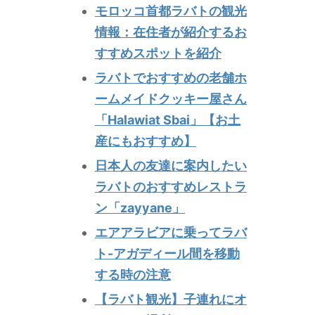
モロッコ首都ラバトの観光
情報：在住者が紹介するお
すすめスポットを紹介
ラバトでおすすめの老舗ホ
ームメイドクッキー屋さん
「Halawiat Sbai」【お土
産にもおすすめ】
日本人の友達に案内したい
ラバトのおすすめレストラ
ン「zayyane」
エアアラビアに乗ってラバ
ト-アガディール間を移動
する時の注意
【ラバト観光】子連れにオ