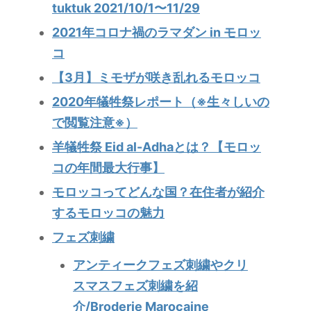
tuktuk 2021/10/1〜11/29
2021年コロナ禍のラマダン in モロッ
コ
【3月】ミモザが咲き乱れるモロッコ
2020年犠牲祭レポート（※生々しいの
で閲覧注意※）
羊犠牲祭 Eid al-Adhaとは？【モロッ
コの年間最大行事】
モロッコってどんな国？在住者が紹介
するモロッコの魅力
フェズ刺繍
アンティークフェズ刺繍やクリ
スマスフェズ刺繍を紹
介/Broderie Marocaine