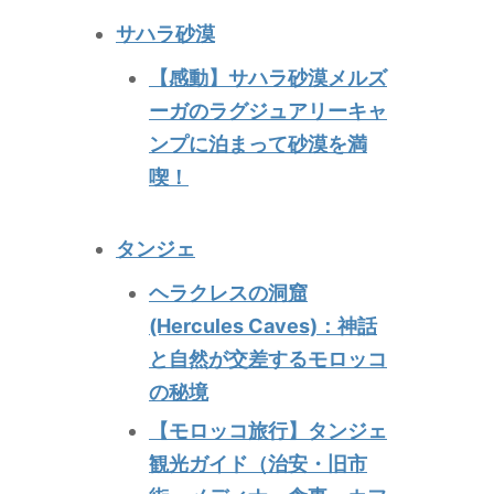
サハラ砂漠
【感動】サハラ砂漠メルズ
ーガのラグジュアリーキャ
ンプに泊まって砂漠を満
喫！
タンジェ
ヘラクレスの洞窟
(Hercules Caves)：神話
と自然が交差するモロッコ
の秘境
【モロッコ旅行】タンジェ
観光ガイド（治安・旧市