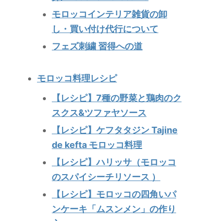
モロッコインテリア雑貨の卸
し・買い付け代行について
フェズ刺繍 習得への道
モロッコ料理レシピ
【レシピ】7種の野菜と鶏肉のク
スクス&ツファヤソース
【レシピ】ケフタタジン Tajine
de kefta モロッコ料理
【レシピ】ハリッサ（モロッコ
のスパイシーチリソース ）
【レシピ】モロッコの四角いパ
ンケーキ「ムスンメン」の作り