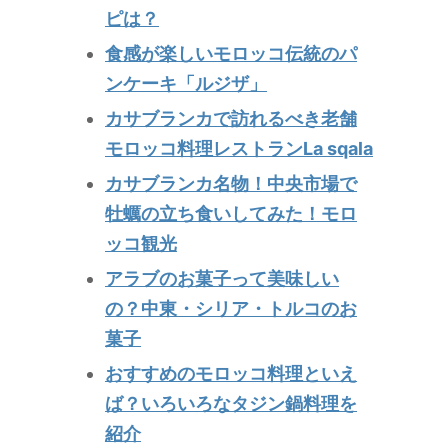
ピは？
食感が楽しいモロッコ伝統のパ
ンケーキ「ルジザ」
カサブランカで訪れるべき老舗
モロッコ料理レストランLa sqala
カサブランカ名物！中央市場で
牡蠣の立ち食いしてみた！モロ
ッコ観光
アラブのお菓子って美味しい
の？中東・シリア・トルコのお
菓子
おすすめのモロッコ料理といえ
ば？いろいろなタジン鍋料理を
紹介