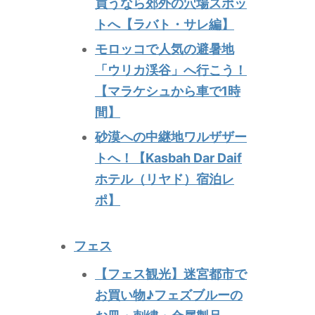
買うなら郊外の穴場スポッ
トへ【ラバト・サレ編】
モロッコで人気の避暑地
「ウリカ渓谷」へ行こう！
【マラケシュから車で1時
間】
砂漠への中継地ワルザザー
トへ！【Kasbah Dar Daif
ホテル（リヤド）宿泊レ
ポ】
フェス
【フェス観光】迷宮都市で
お買い物♪フェズブルーの