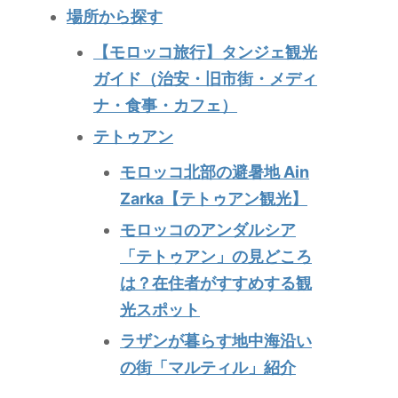
場所から探す
【モロッコ旅行】タンジェ観光
ガイド（治安・旧市街・メディ
ナ・食事・カフェ）
テトゥアン
モロッコ北部の避暑地 Ain
Zarka【テトゥアン観光】
モロッコのアンダルシア
「テトゥアン」の見どころ
は？在住者がすすめする観
光スポット
ラザンが暮らす地中海沿い
の街「マルティル」紹介